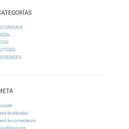
CATEGORÍAS
AUTONOMOS
ISCAL
EGAL
OTICIAS
OCIEDADES
META
cceder
eed de entradas
eed de comentarios
ordPress.org