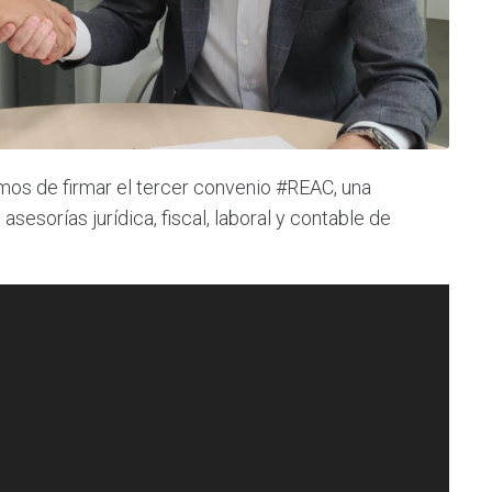
os de firmar el tercer convenio #REAC, una
sesorías jurídica, fiscal, laboral y contable de