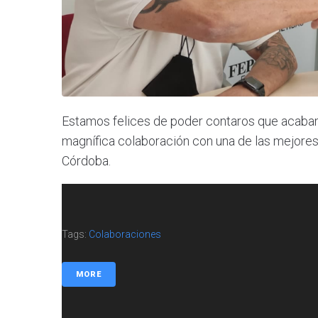
Estamos felices de poder contaros que acabam
magnífica colaboración con una de las mejores a
Córdoba.
Tags:
Colaboraciones
MORE