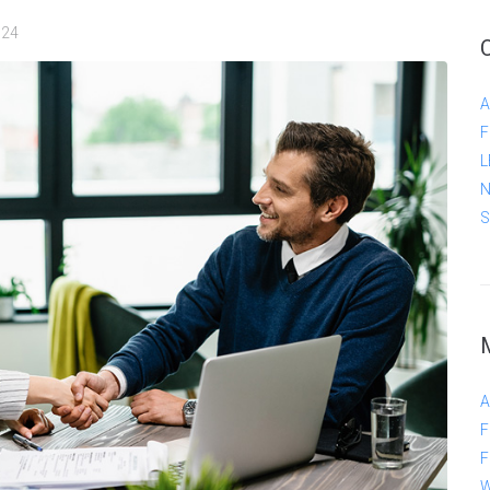
024
F
L
N
S
A
F
F
W