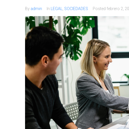
By
admin
In
LEGAL
,
SOCIEDADES
Posted
febrero 2, 2