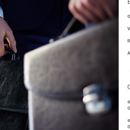
O
V
R
A
O
O